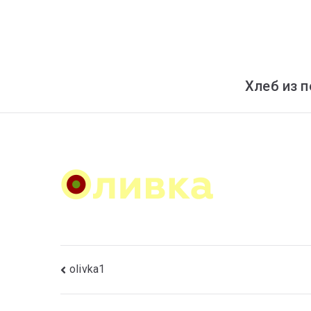
Перейти
к
содержимому
Хлеб из п
Навигация
olivka1
по