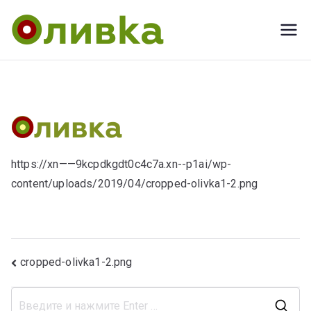
Перейти
к
Оливка.
Выкса. Пекарня.
содержимому
Хлеб из
печи на
закваске.
https://xn——9kcpdkgdt0c4c7a.xn--p1ai/wp-
content/uploads/2019/04/cropped-olivka1-2.png
Навигация
cropped-olivka1-2.png
по