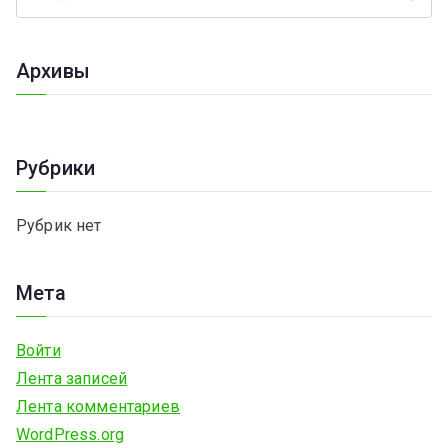
П
записям
о
и
Архивы
с
к
д
Рубрики
л
я
Рубрик нет
:
Мета
Войти
Лента записей
Лента комментариев
WordPress.org