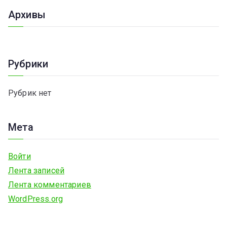
и
Архивы
с
к
д
Рубрики
л
я
Рубрик нет
:
Мета
Войти
Лента записей
Лента комментариев
WordPress.org